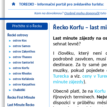
TORECKO - informační portál pro zvědavého turistu:
Kam na dovolenou?
Osobně mohu doporučit
tyto
Přečtěte si o Řecku
Řecko Korfu – last mi
Řecké ostrovy
Last minute zájezdy na o
ostrov Kos
sehnat levně?
ostrov Samos
ostrov Zakynthos
I člověku, který není 
ostrov Thassos
podrobně zasvěcen, musí 
ostrov Santorini
destinace. Za ty samé p
ostrov Korfu
muziky, pokud pojedete 
ostrov Rhodos
Turecka
a viz.
ceny v Ture
ostrov Kefalonie
minute zájezdy
).
ostrov Karpathos
Chalkidiki
Obecně platí, že na
Korfu
říjnových termínech.
Nejv
Řecko First Minute
dispozici v průběhu měs
Last Minute Řecko