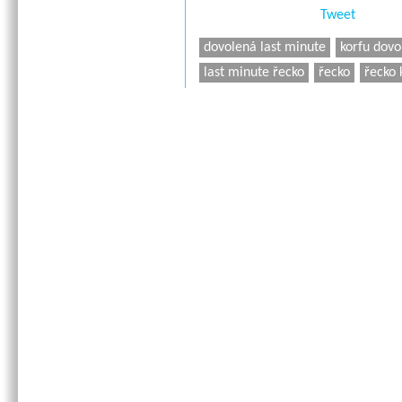
Tweet
dovolená last minute
korfu dovo
last minute řecko
řecko
řecko 