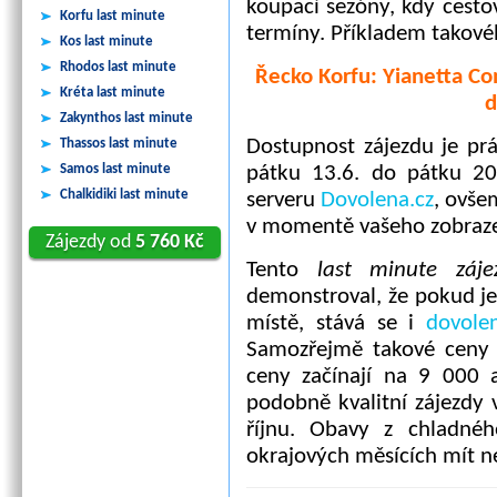
koupací sezóny, kdy cestov
Korfu last minute
termíny. Příkladem takové
Kos last minute
Rhodos last minute
Řecko Korfu: Yianetta Co
Kréta last minute
d
Zakynthos last minute
Dostupnost zájezdu je pr
Thassos last minute
Samos last minute
pátku 13.6. do pátku 20.
Chalkidiki last minute
serveru
Dovolena.cz
, ovše
v momentě vašeho zobraze
Zájezdy od
5 760 Kč
Tento
last minute záj
demonstroval, že pokud je
místě, stává se i
dovole
Samozřejmě takové ceny n
ceny začínají na 9 000
podobně kvalitní zájezdy 
říjnu. Obavy z chladn
okrajových měsících mít n